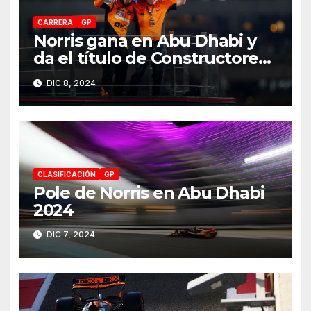
CARRERA
GP
Norris gana en Abu Dhabi y
da el título de Constructores
2024 a McLaren
DIC 8, 2024
CLASIFICACIÓN
GP
Pole de Norris en Abu Dhabi
2024
DIC 7, 2024