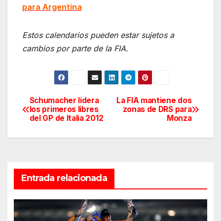
para Argentina
Estos calendarios pueden estar sujetos a
cambios por parte de la FIA.
Schumacher lidera
La FIA mantiene dos
Navegación
los primeros libres
zonas de DRS para
del GP de Italia 2012
Monza
de
entradas
Entrada relacionada