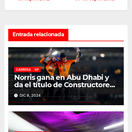
de
entradas
Entrada relacionada
CARRERA
GP
Norris gana en Abu Dhabi y
da el título de Constructores
2024 a McLaren
DIC 8, 2024