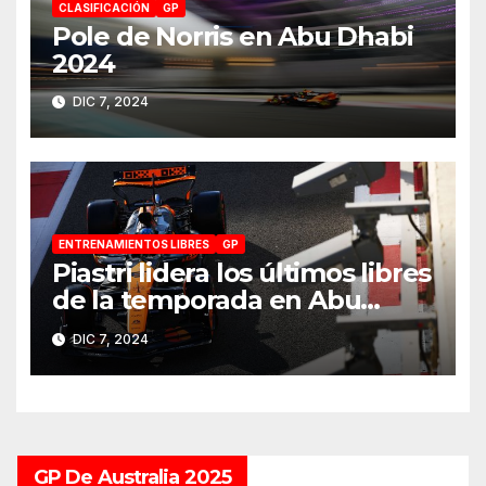
CLASIFICACIÓN
GP
Pole de Norris en Abu Dhabi
2024
DIC 7, 2024
ENTRENAMIENTOS LIBRES
GP
Piastri lidera los últimos libres
de la temporada en Abu
Dhabi 2024
DIC 7, 2024
GP De Australia 2025