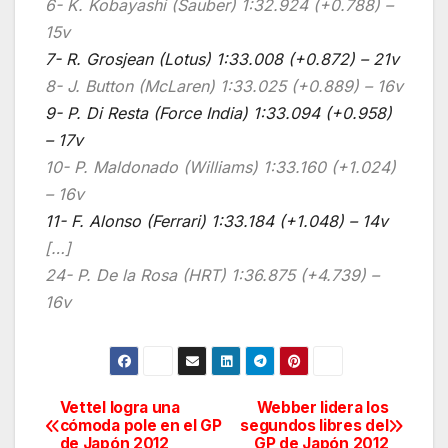
6- K. Kobayashi (Sauber) 1:32.924 (+0.788) –
15v
7- R. Grosjean (Lotus) 1:33.008 (+0.872) – 21v
8- J. Button (McLaren) 1:33.025 (+0.889) – 16v
9- P. Di Resta (Force India) 1:33.094 (+0.958)
– 17v
10- P. Maldonado (Williams) 1:33.160 (+1.024)
– 16v
11- F. Alonso (Ferrari) 1:33.184 (+1.048) – 14v
[…]
24- P. De la Rosa (HRT) 1:36.875 (+4.739) –
16v
Vettel logra una
Webber lidera los
Navegación
cómoda pole en el GP
segundos libres del
de Japón 2012
GP de Japón 2012