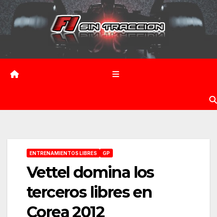
Saltar
al
contenido
ENTRENAMIENTOS LIBRES
GP
Vettel domina los
terceros libres en
Corea 2012