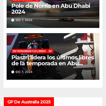
Pole de Norris en Abu Dhabi
2024
DIC 7, 2024
ENTRENAMIENTOS LIBRES
GP
Piastri lidera los últimos libres
de la temporada en Abu
Dhabi 2024
DIC 7, 2024
GP De Australia 2025