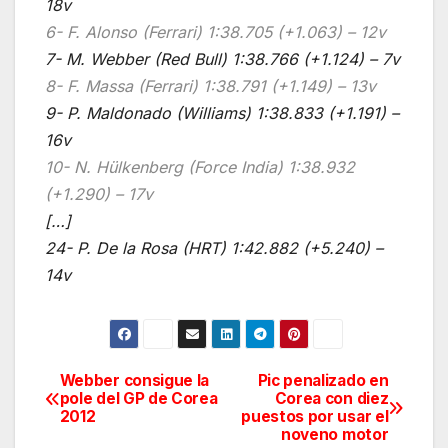
18v
6- F. Alonso (Ferrari) 1:38.705 (+1.063) – 12v
7- M. Webber (Red Bull) 1:38.766 (+1.124) – 7v
8- F. Massa (Ferrari) 1:38.791 (+1.149) – 13v
9- P. Maldonado (Williams) 1:38.833 (+1.191) –
16v
10- N. Hülkenberg (Force India) 1:38.932
(+1.290) – 17v
[…]
24- P. De la Rosa (HRT) 1:42.882 (+5.240) –
14v
Webber consigue la
Pic penalizado en
Navegación
pole del GP de Corea
Corea con diez
2012
puestos por usar el
de
noveno motor