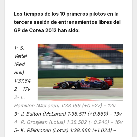
Los tiempos de los 10 primeros pilotos en la
tercera sesión de entrenamientos libres
del
GP de Corea 2012
han sido:
1- S.
Vettel
(Red
Bull)
1:37.64
2 – 17v
2- L.
Hamilton (McLaren) 1:38.169 (+0.527) – 12v
3- J. Button (McLaren) 1:38.511 (+0.869) – 13v
4- R. Grosjean (Lotus) 1:38.582 (+0.940) – 16v
5- K. Räikkönen (Lotus) 1:38.666 (+1.024) –