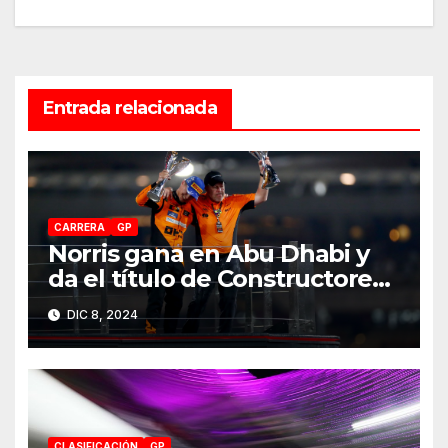
entradas
Entrada relacionada
CARRERA
GP
Norris gana en Abu Dhabi y
da el título de Constructores
2024 a McLaren
DIC 8, 2024
CLASIFICACIÓN
GP