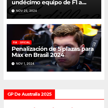
undécimo equipo de F1 a
partir de 2026
NOV 25, 2024
FIA
OFICIAL
Penalización de 5 plazas para
Max en Brasil 2024
NOV 1, 2024
GP De Australia 2025