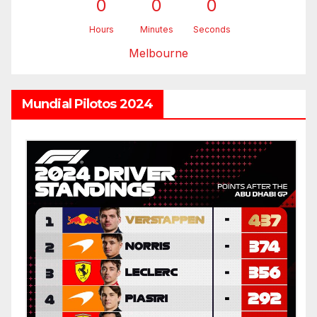
0
0
0
Hours
Minutes
Seconds
Melbourne
Mundial Pilotos 2024