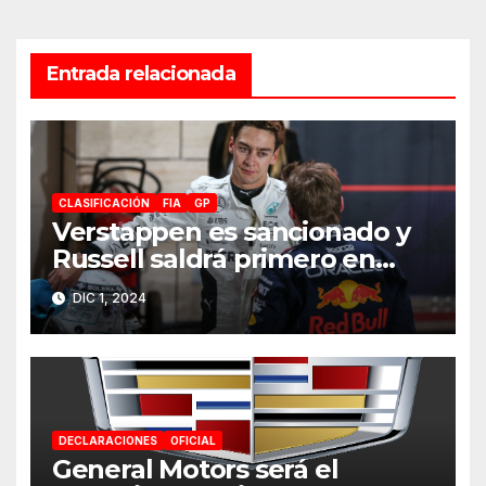
Entrada relacionada
CLASIFICACIÓN
FIA
GP
Verstappen es sancionado y
Russell saldrá primero en
Catar 2024
DIC 1, 2024
DECLARACIONES
OFICIAL
General Motors será el