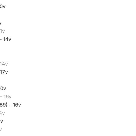
10v
v
11v
– 14v
 14v
 17v
10v
– 16v
89) – 16v
14v
2v
v