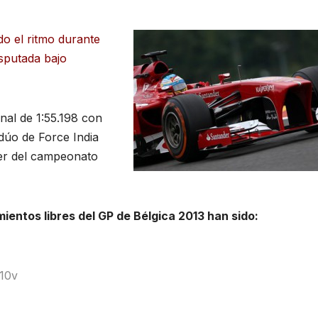
o el ritmo durante
isputada bajo
nal de 1:55.198 con
dúo de Force India
íder del campeonato
mientos libres
del GP de Bélgica 2013
han sido:
 10v