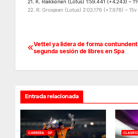
21. K. Räikkönen (Lotus) 1:59.441 (+4.243) – 11
22. R. Grosjean (Lotus) 2:03.176 (+7.978) – 15v
Vettel ya lidera de forma contundent
Navegación
segunda sesión de libres en Spa
de
entradas
Entrada relacionada
CARRERA
GP
CLASIFI