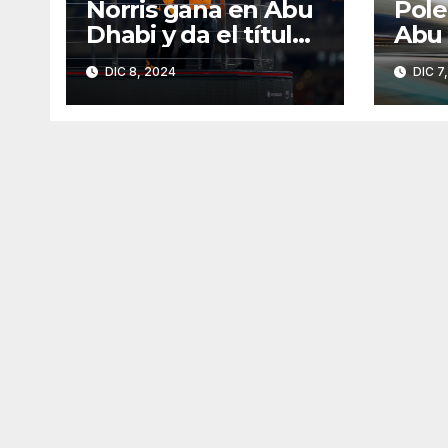
Norris gana en Abu
Pole
Dhabi y da el título
Abu 
de Constructores
DIC 8, 2024
DIC 7
2024 a McLaren