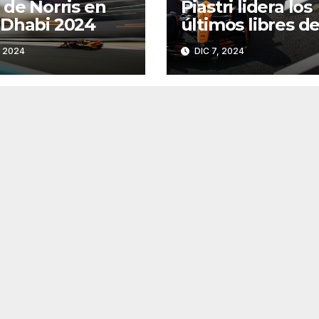
 de Norris en
Piastri lidera los
Dhabi 2024
últimos libres de
temporada en A
, 2024
DIC 7, 2024
Dhabi 2024