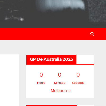
GP De Australia 2025
0
0
0
Hours
Minutes
Seconds
Melbourne