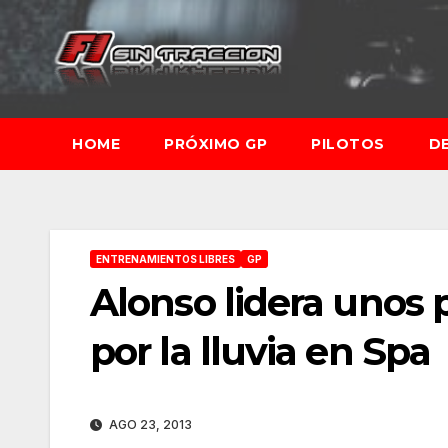
Saltar
al
contenido
HOME
PRÓXIMO GP
PILOTOS
D
ENTRENAMIENTOS LIBRES
GP
Alonso lidera unos 
por la lluvia en Spa
AGO 23, 2013