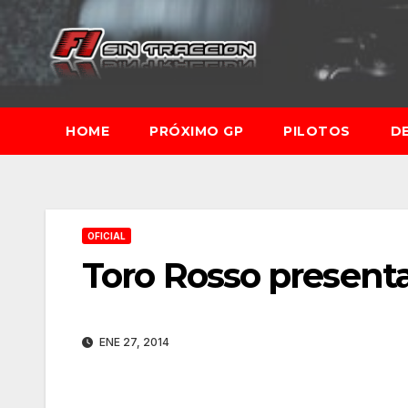
Saltar
al
contenido
HOME
PRÓXIMO GP
PILOTOS
D
OFICIAL
Toro Rosso present
ENE 27, 2014