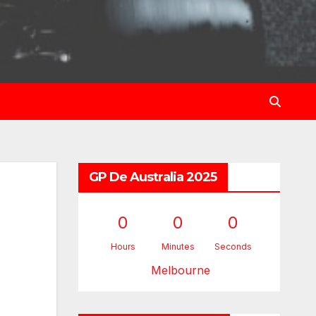
GP De Australia 2025
0
0
0
Hours
Minutes
Seconds
Melbourne