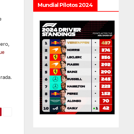
Mundial Pilotos 2024
e
ero,
ue
orada.