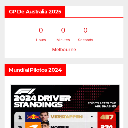
GP De Australia 2025
0
0
0
Hours
Minutes
Seconds
Melbourne
Mundial Pilotos 2024