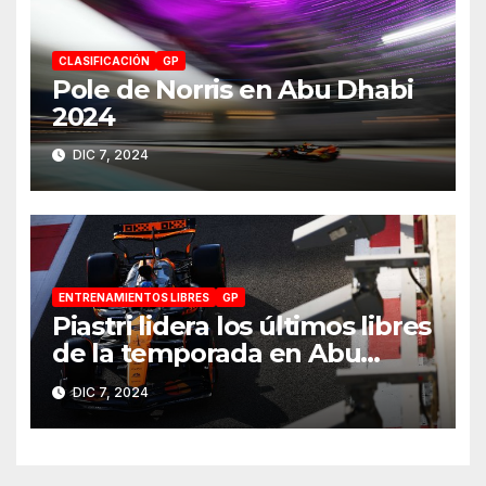
CLASIFICACIÓN
GP
Pole de Norris en Abu Dhabi
2024
DIC 7, 2024
ENTRENAMIENTOS LIBRES
GP
Piastri lidera los últimos libres
de la temporada en Abu
Dhabi 2024
DIC 7, 2024