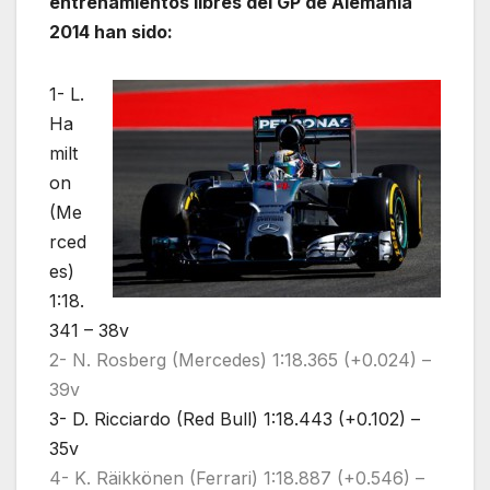
entrenamientos libres del GP de Alemania
2014 han sido:
1- L.
Ha
milt
on
(Me
rced
es)
1:18.
341 – 38v
2- N. Rosberg (Mercedes) 1:18.365 (+0.024) –
39v
3- D. Ricciardo (Red Bull) 1:18.443 (+0.102) –
35v
4- K. Räikkönen (Ferrari) 1:18.887 (+0.546) –