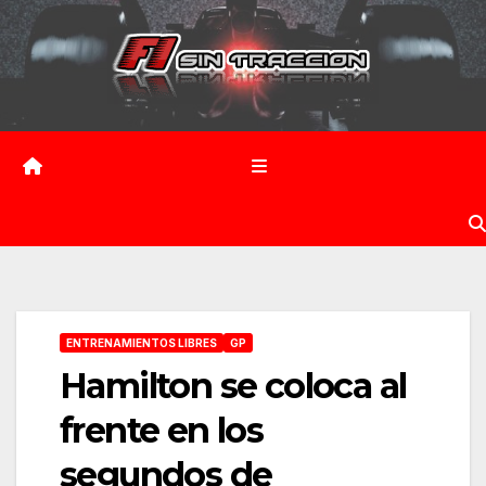
Saltar
al
contenido
ENTRENAMIENTOS LIBRES
GP
Hamilton se coloca al
frente en los
segundos de