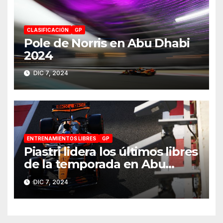
CLASIFICACIÓN
GP
Pole de Norris en Abu Dhabi
2024
DIC 7, 2024
ENTRENAMIENTOS LIBRES
GP
Piastri lidera los últimos libres
de la temporada en Abu
Dhabi 2024
DIC 7, 2024