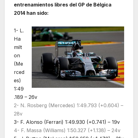
entrenamientos libres del GP de Bélgica
2014 han sido:
1- L.
Ha
milt
on
(Me
rced
es)
1:49
.189 – 26v
2- N. Rosberg (Mercedes) 1:49.793 (+0.604) –
28v
3- F. Alonso (Ferrari) 1:49.930 (+0.741) – 19v
4- F. Massa (Williams) 1:50.327 (+1.138) – 24v