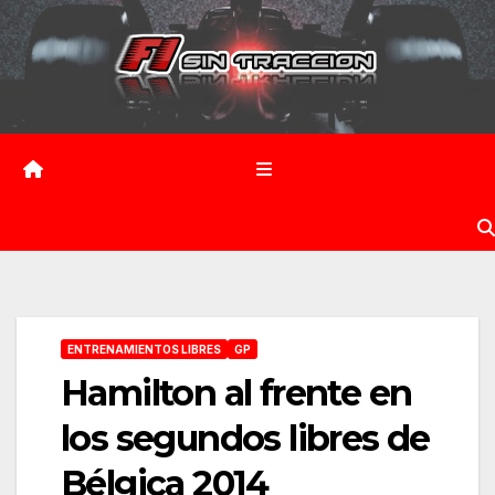
Saltar
al
contenido
ENTRENAMIENTOS LIBRES
GP
Hamilton al frente en
los segundos libres de
Bélgica 2014