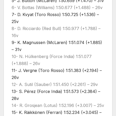
5- J. Button (McLaren) 1:50.659 (+1.470) – 31v
6- V. Bottas (Williams) 1:50.677 (+1.488) – 26v
7- D. Kvyat (Toro Rosso) 1:50.725 (+1.536) –
25v
8- D. Ricciardo (Red Bull) 1:50.977 (+1.788) –
16v
9- K. Magnussen (McLaren) 1:51.074 (+1.885)
– 31v
10- N. Hülkenberg (Force India) 1:51.077
(+1.888) – 26v
11- J. Vergne (Toro Rosso) 1:51.383 (+2.194) –
26v
12- A. Sutil (Sauber) 1:51.450 (+2.261) – 29v
13- S. Pérez (Force India) 1:51.573 (+2.384) –
28v
14- R. Grosjean (Lotus) 1:52.196 (+3.007) – 25v
15- K. Räikkönen (Ferrari) 1:52.234 (+3.045) –