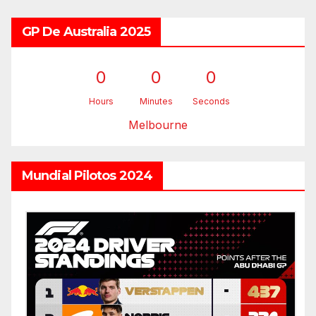
GP De Australia 2025
0
0
0
Hours
Minutes
Seconds
Melbourne
Mundial Pilotos 2024