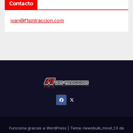
Contacto
ivan@f1sintraccion.com
Funciona gracias a WordPress
|
Tema:
newsbulk_movil_1.0
de