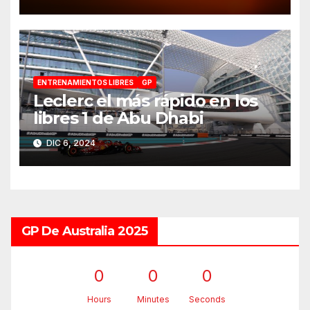
ENTRENAMIENTOS LIBRES
GP
Leclerc el más rápido en los
libres 1 de Abu Dhabi
DIC 6, 2024
GP De Australia 2025
0
0
0
Hours
Minutes
Seconds