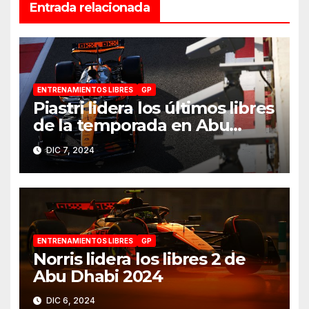
Entrada relacionada
ENTRENAMIENTOS LIBRES
GP
Piastri lidera los últimos libres
de la temporada en Abu
Dhabi 2024
DIC 7, 2024
ENTRENAMIENTOS LIBRES
GP
Norris lidera los libres 2 de
Abu Dhabi 2024
DIC 6, 2024