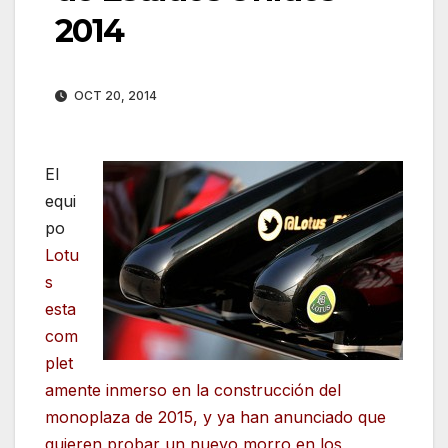
2014
OCT 20, 2014
El
equi
po
Lotu
s
esta
com
plet
amente inmerso en la construcción del
monoplaza de 2015, y ya han anunciado que
quieren probar un nuevo morro en los