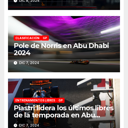
DIC 8, 2024
CLASIFICACIÓN
GP
Pole de Norris en Abu Dhabi
2024
DIC 7, 2024
ENTRENAMIENTOS LIBRES
GP
Piastri lidera los últimos libres
de la temporada en Abu
Dhabi 2024
DIC 7, 2024