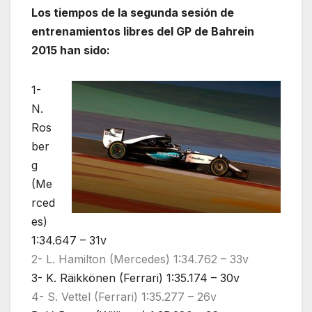
Los tiempos de la segunda sesión de
entrenamientos libres del GP de Bahrein
2015 han sido:
1-
N.
Ros
ber
g
(Me
rced
es)
1:34.647 – 31v
2- L. Hamilton (Mercedes) 1:34.762 – 33v
3- K. Räikkönen (Ferrari) 1:35.174 – 30v
4- S. Vettel (Ferrari) 1:35.277 – 26v