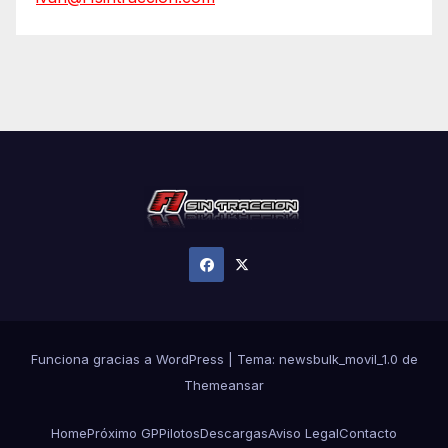
Funciona gracias a WordPress
|
Tema:
newsbulk_movil_1.0
de
Themeansar
Home
Próximo GP
Pilotos
Descargas
Aviso Legal
Contacto