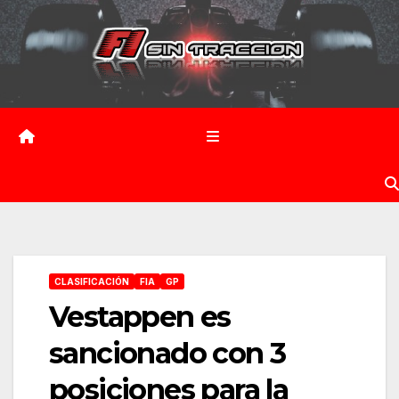
Saltar
al
contenido
CLASIFICACIÓN
FIA
GP
Vestappen es
sancionado con 3
posiciones para la