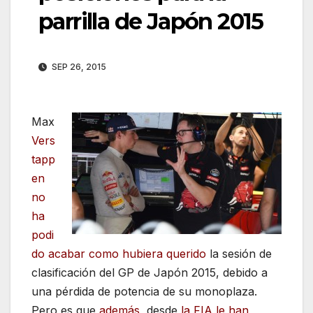
parrilla de Japón 2015
SEP 26, 2015
Max
Vers
tapp
en
no
ha
podi
do acabar como hubiera querido
la sesión de
clasificación del GP de Japón 2015, debido a
una pérdida de potencia de su monoplaza.
Pero es que
además
, desde
la FIA le han