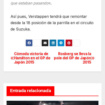
que estaban pasando
«
.
Así pues, Verstappen tendrá que remontar
desde la 18 posición de la parrilla en el circuito
de Suzuka.
Cómoda victoria de
Rosberg se lleva la
Navegación
Hamilton en el GP de
pole del GP de Japón
Japón 2015
2015
de
entradas
Entrada relacionada