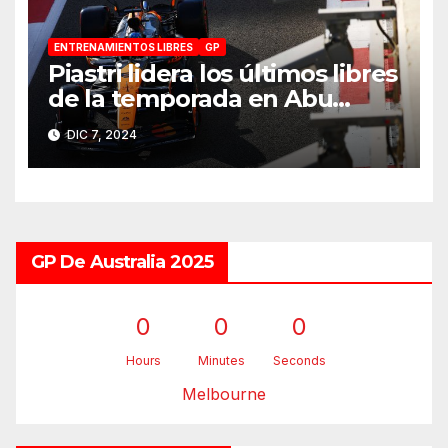
ENTRENAMIENTOS LIBRES
GP
Piastri lidera los últimos libres
de la temporada en Abu
Dhabi 2024
DIC 7, 2024
GP De Australia 2025
0
0
0
Hours
Minutes
Seconds
Melbourne