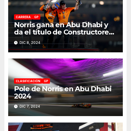
CARRERA
GP
Norris gana en Abu Dhabi y
da el título de Constructores
2024 a McLaren
DIC 8, 2024
CLASIFICACIÓN
GP
Pole de Norris en Abu Dhabi
2024
DIC 7, 2024