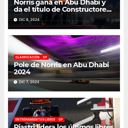
Norris gana en Abu Dhabi y
da el título de Constructores
2024 a McLaren
DIC 8, 2024
CLASIFICACIÓN
GP
Pole de Norris en Abu Dhabi
2024
DIC 7, 2024
ENTRENAMIENTOS LIBRES
GP
Piastri lidera los últimos libres