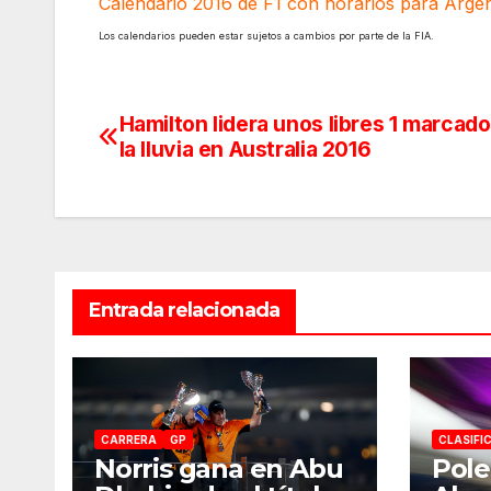
Calendario 2016 de F1 con horarios para Argen
Los calendarios pueden estar sujetos a cambios por parte de la FIA.
Hamilton lidera unos libres 1 marcado
Navegación
la lluvia en Australia 2016
de
entradas
Entrada relacionada
CARRERA
GP
CLASIFI
Norris gana en Abu
Pole