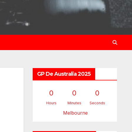
GP De Australia 2025
0
0
0
Hours
Minutes
Seconds
Melbourne