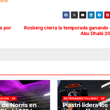
tina
s por
Rosberg cierra la temporada ganando
Abu Dhabi 2
CACIÓN
GP
ENTRENAMIENTOS LIBRES
GP
 de Norris en
Piastri lidera los