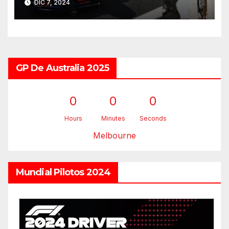
DIC 7, 2024
GP De Australia 2025
0
0
0
Hours
Minutes
Seconds
Melbourne
Mundial Pilotos 2024