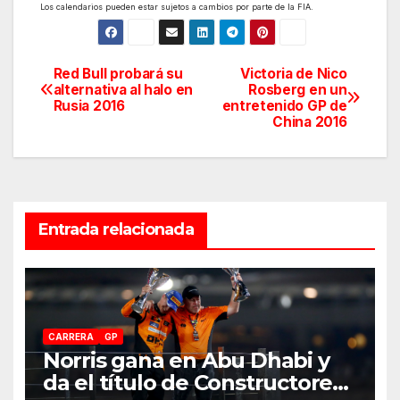
Los calendarios pueden estar sujetos a cambios por parte de la FIA.
Red Bull probará su
Victoria de Nico
Navegación
alternativa al halo en
Rosberg en un
Rusia 2016
entretenido GP de
de
China 2016
entradas
Entrada relacionada
CARRERA
GP
Norris gana en Abu Dhabi y
da el título de Constructores