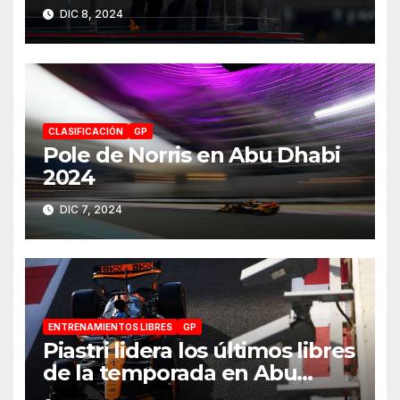
2024 a McLaren
DIC 8, 2024
CLASIFICACIÓN
GP
Pole de Norris en Abu Dhabi
2024
DIC 7, 2024
ENTRENAMIENTOS LIBRES
GP
Piastri lidera los últimos libres
de la temporada en Abu
Dhabi 2024