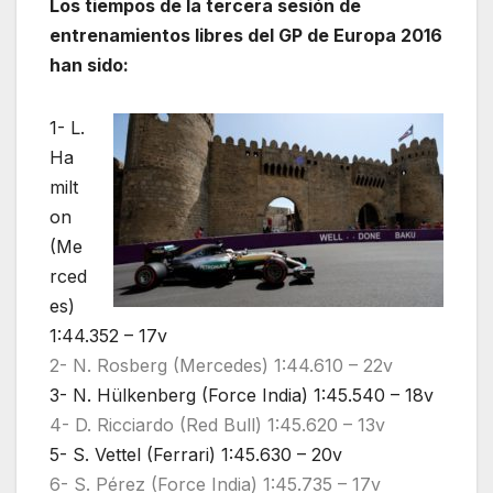
Los tiempos de la tercera sesión de
entrenamientos libres del GP de Europa 2016
han sido:
1- L.
Ha
milt
on
(Me
rced
es)
1:44.352 – 17v
2- N. Rosberg (Mercedes) 1:44.610 – 22v
3- N. Hülkenberg (Force India) 1:45.540 – 18v
4- D. Ricciardo (Red Bull) 1:45.620 – 13v
5- S. Vettel (Ferrari) 1:45.630 – 20v
6- S. Pérez (Force India) 1:45.735 – 17v