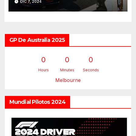
DIC 7, 2024
GP De Australia 2025
0
0
0
Hours
Minutes
Seconds
Melbourne
Mundial Pilotos 2024