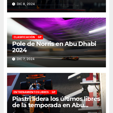
2024 a McLaren
DIC 8, 2024
CLASIFICACIÓN
GP
Pole de Norris en Abu Dhabi
2024
DIC 7, 2024
ENTRENAMIENTOS LIBRES
GP
Piastri lidera los últimos libres
de la temporada en Abu
Dhabi 2024