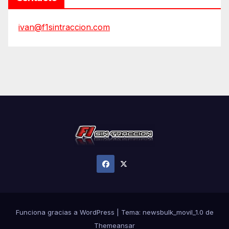
ivan@f1sintraccion.com
Funciona gracias a WordPress
|
Tema:
newsbulk_movil_1.0
de
Themeansar