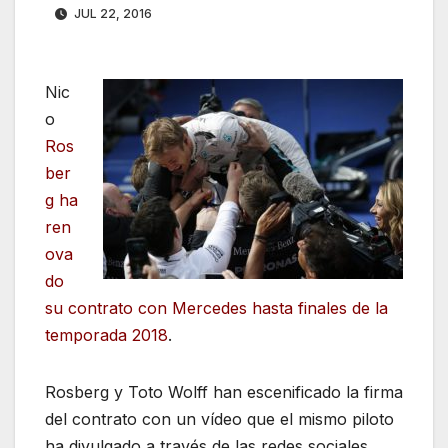
JUL 22, 2016
Nic
o
Ros
ber
g ha
ren
ova
do
su contrato con Mercedes hasta finales de la
temporada 2018
.
Rosberg y Toto Wolff han escenificado la firma
del contrato con un vídeo que el mismo piloto
ha divulgado a través de las redes sociales.