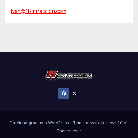
ivan@f1sintraccion.com
Funciona gracias a WordPress
|
Tema:
newsbulk_movil_1.0
de
Themeansar