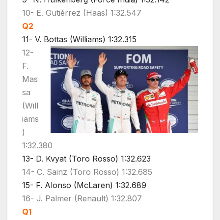
10- E. Gutiérrez (Haas) 1:32.547
Q2
11- V. Bottas (Williams) 1:32.315
12-
F.
Mas
sa
(Will
iams
)
1:32.380
13- D. Kvyat (Toro Rosso) 1:32.623
14- C. Sainz (Toro Rosso) 1:32.685
15- F. Alonso (McLaren) 1:32.689
16- J. Palmer (Renault) 1:32.807
Q1