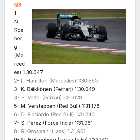
Q3
1-
N.
Ros
ber
g
(Me
rced
es) 1:30.647
2- L. Hamilton (Mercedes) 1:30.660
3- K. Räikkönen (Ferrari) 1:30.949
4- S. Vettel (Ferrari) 1:31.028
5- M. Verstappen (Red Bull) 1:31.178
6- D. Ricciardo (Red Bull) 1:31.240
7- S. Pérez (Force India) 1:31.961
8- R. Grosjean (Haas) 1:31.961
9- N. Hülkenberg (Force India) 1:32.142