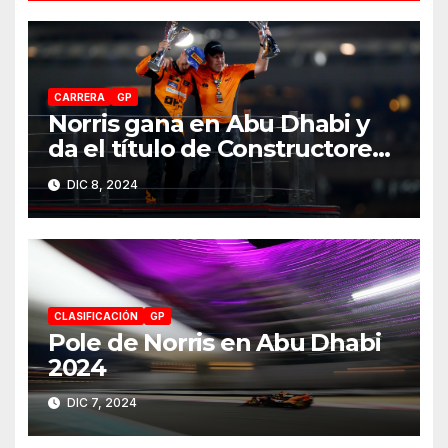
CARRERA
GP
Norris gana en Abu Dhabi y
da el título de Constructores
2024 a McLaren
DIC 8, 2024
CLASIFICACIÓN
GP
Pole de Norris en Abu Dhabi
2024
DIC 7, 2024