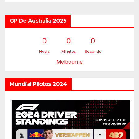
GP De Australia 2025
0
0
0
Hours
Minutes
Seconds
Melbourne
Mundial Pilotos 2024