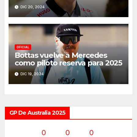
DIC 20, 2024
OFICIAL
Bottas vuelve a Mercedes
como piloto reserva para 2025
DIC 19, 2024
GP De Australia 2025
0
0
0