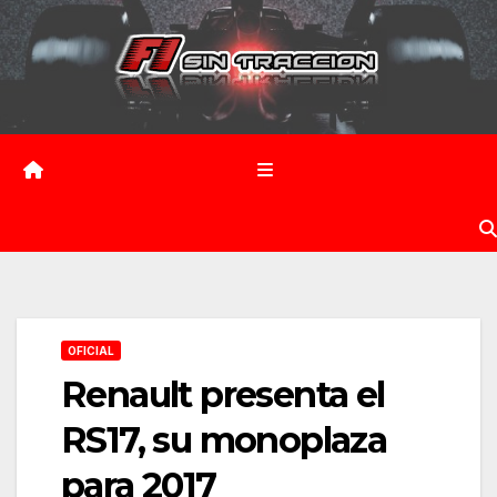
Saltar
al
contenido
OFICIAL
Renault presenta el
RS17, su monoplaza
para 2017