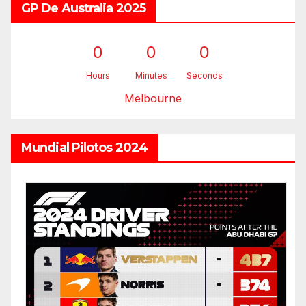
GP De Australia 2025
0
0
0
Hours
Minutes
Seconds
Melbourne
Mundial Pilotos 2024