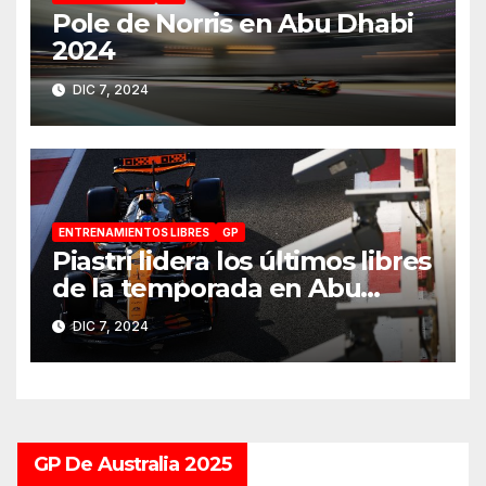
Pole de Norris en Abu Dhabi
2024
DIC 7, 2024
ENTRENAMIENTOS LIBRES
GP
Piastri lidera los últimos libres
de la temporada en Abu
Dhabi 2024
DIC 7, 2024
GP De Australia 2025