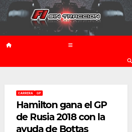
Saltar
al
contenido
CARRERA
GP
Hamilton gana el GP
de Rusia 2018 con la
ayuda de Bottas