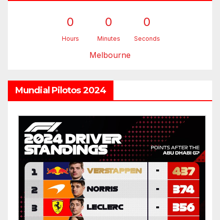
0
0
0
Hours
Minutes
Seconds
Melbourne
Mundial Pilotos 2024