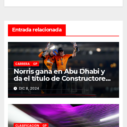
entradas
Entrada relacionada
CARRERA
GP
Norris gana en Abu Dhabi y
da el título de Constructores
2024 a McLaren
DIC 8, 2024
CLASIFICACIÓN
GP