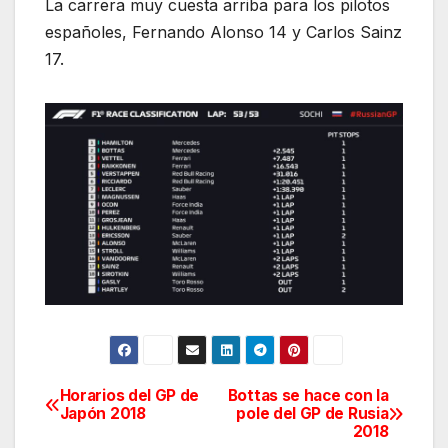
La carrera muy cuesta arriba para los pilotos
españoles, Fernando Alonso 14 y Carlos Sainz
17.
Horarios del GP de
Bottas se hace con la
Navegación
Japón 2018
pole del GP de Rusia
2018
de