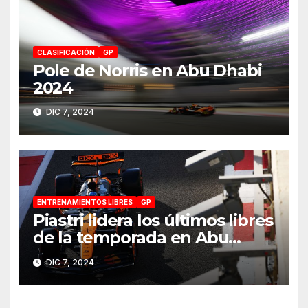
CLASIFICACIÓN
GP
Pole de Norris en Abu Dhabi
2024
DIC 7, 2024
ENTRENAMIENTOS LIBRES
GP
Piastri lidera los últimos libres
de la temporada en Abu
Dhabi 2024
DIC 7, 2024