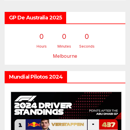
GP De Australia 2025
0
0
0
Hours
Minutes
Seconds
Melbourne
Mundial Pilotos 2024