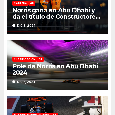
CARRERA
GP
Norris gana en Abu Dhabi y
da el título de Constructores
2024 a McLaren
DIC 8, 2024
CLASIFICACIÓN
GP
Pole de Norris en Abu Dhabi
2024
DIC 7, 2024