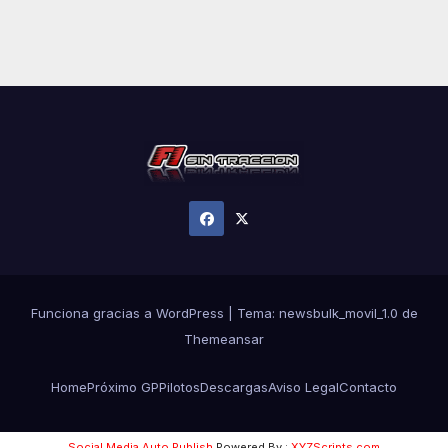
Funciona gracias a WordPress
|
Tema:
newsbulk_movil_1.0
de
Themeansar
Home
Próximo GP
Pilotos
Descargas
Aviso Legal
Contacto
Social Media Auto Publish
Powered By :
XYZScripts.com