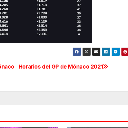
Mónaco
Horarios del GP de Mónaco 2021