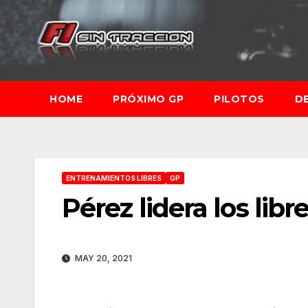
Saltar
al
contenido
HOME
PRÓXIMO GP
PILOTOS
D
ENTRENAMIENTOS LIBRES
GP
Pérez lidera los lib
MAY 20, 2021