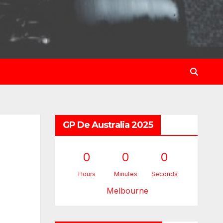
GP De Australia 2025
0
0
0
Hours
Minutes
Seconds
Melbourne