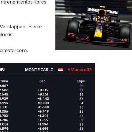
entrenamientos libres
Verstappen, Pierre
Norris.
cimotercero.