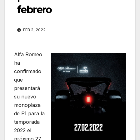
febrero
FEB 2, 2022
Alfa Romeo
ha
confirmado
que
presentará
su nuevo
monoplaza
de F1 para la
temporada
2022 el
próximo 27