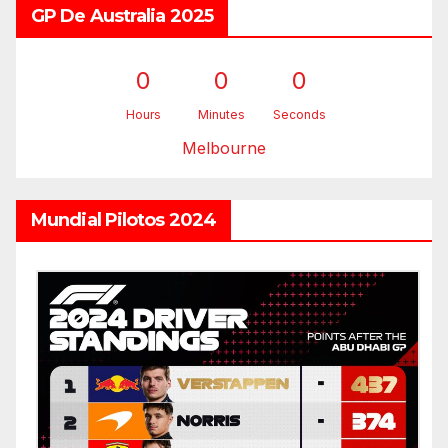
GP De Australia 2025
0
0
0
Hours
Minutes
Seconds
Melbourne
Mundial Pilotos 2024