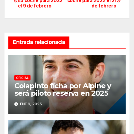
su coche para 2022
coche para 2022 el 21
el 9 de febrero
de febrero
de
entradas
Entrada relacionada
OFICIAL
Colapinto ficha por Alpine y
será piloto reserva en 2025
ENE 9, 2025