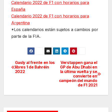
Calendario 2022 de F1 con horarios para
España
Calendario 2022 de F1 con horarios para
Argentina
*Los calendarios están sujetos a cambios por
parte de la FIA.
Gasly al frente en los
Verstappen gana el
Navegación
libres 1 de Bahréin
GP de Abu Dhabi en
2022
la última vuelta y se
de
convierte en
campeón del mundo
entradas
de F1 2021