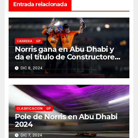
Entrada relacionada
CARRERA
GP
Norris gana en Abu Dhabi y
da el título de Constructores
2024 a McLaren
DIC 8, 2024
CLASIFICACIÓN
GP
Pole de Norris en Abu Dhabi
2024
DIC 7, 2024