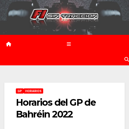
Saltar
al
contenido
GP
HORARIOS
Horarios del GP de
Bahréin 2022