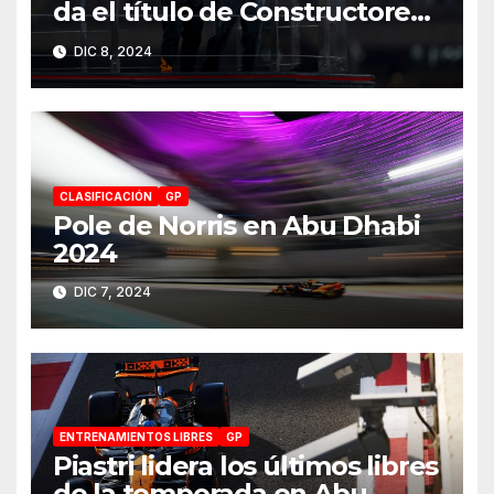
da el título de Constructores
2024 a McLaren
DIC 8, 2024
CLASIFICACIÓN
GP
Pole de Norris en Abu Dhabi
2024
DIC 7, 2024
ENTRENAMIENTOS LIBRES
GP
Piastri lidera los últimos libres
de la temporada en Abu