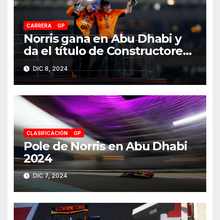
CARRERA
GP
Norris gana en Abu Dhabi y
da el título de Constructores
2024 a McLaren
DIC 8, 2024
CLASIFICACIÓN
GP
Pole de Norris en Abu Dhabi
2024
DIC 7, 2024