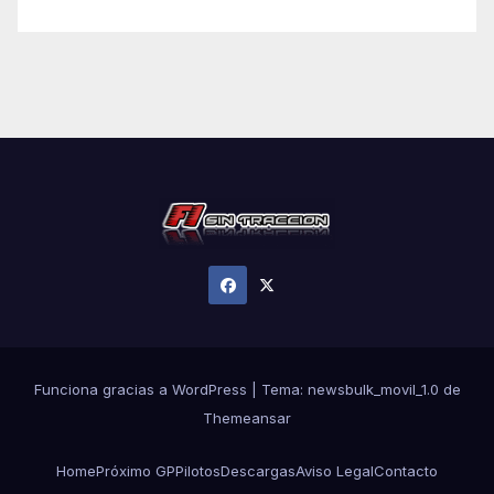
Funciona gracias a WordPress
|
Tema:
newsbulk_movil_1.0
de
Themeansar
Home
Próximo GP
Pilotos
Descargas
Aviso Legal
Contacto