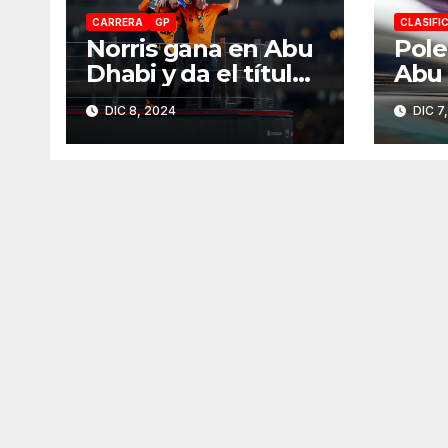
CARRERA
GP
CLASIFI
Norris gana en Abu
Pole
Dhabi y da el título
Abu 
de Constructores
DIC 8, 2024
DIC 7
2024 a McLaren