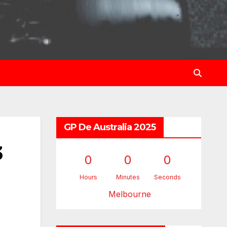
GP De Australia 2025
3
0
0
0
Hours
Minutes
Seconds
Melbourne