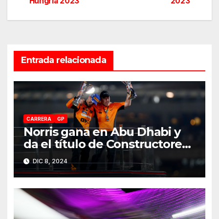
Hungría 2023
2023
de
entradas
Entrada relacionada
CARRERA
GP
Norris gana en Abu Dhabi y
da el título de Constructores
2024 a McLaren
DIC 8, 2024