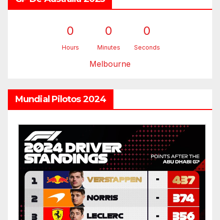
0
0
0
Hours
Minutes
Seconds
Melbourne
Mundial Pilotos 2024