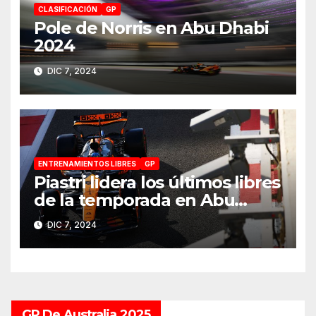
CLASIFICACIÓN
GP
Pole de Norris en Abu Dhabi
2024
DIC 7, 2024
ENTRENAMIENTOS LIBRES
GP
Piastri lidera los últimos libres
de la temporada en Abu
Dhabi 2024
DIC 7, 2024
GP De Australia 2025