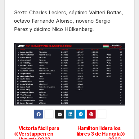
Sexto Charles Leclerc, séptimo Valtteri Bottas,
octavo Fernando Alonso, noveno Sergio
Pérez y décimo Nico Hülkenberg.
Victoria fácil para
Hamilton lidera los
Navegación
Verstappen en
libres 3 de Hungría