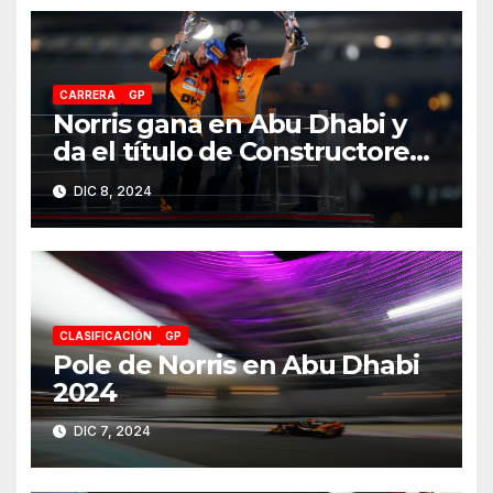
CARRERA
GP
Norris gana en Abu Dhabi y
da el título de Constructores
2024 a McLaren
DIC 8, 2024
CLASIFICACIÓN
GP
Pole de Norris en Abu Dhabi
2024
DIC 7, 2024