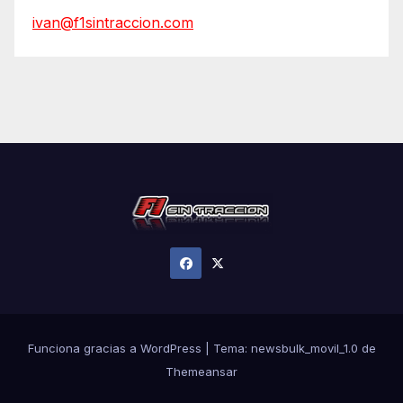
ivan@f1sintraccion.com
Funciona gracias a WordPress
|
Tema:
newsbulk_movil_1.0
de
Themeansar