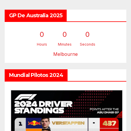
GP De Australia 2025
0
0
0
Hours
Minutes
Seconds
Melbourne
Mundial Pilotos 2024