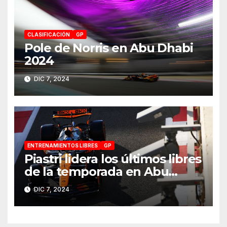
CLASIFICACIÓN
GP
Pole de Norris en Abu Dhabi
2024
DIC 7, 2024
ENTRENAMIENTOS LIBRES
GP
Piastri lidera los últimos libres
de la temporada en Abu
Dhabi 2024
DIC 7, 2024