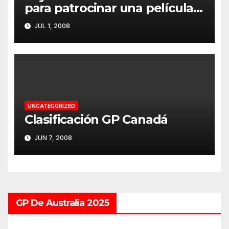
para patrocinar una película
en Silverstone
JUL 1, 2008
UNCATEGORIZED
Clasificación GP Canadá
JUN 7, 2008
GP De Australia 2025