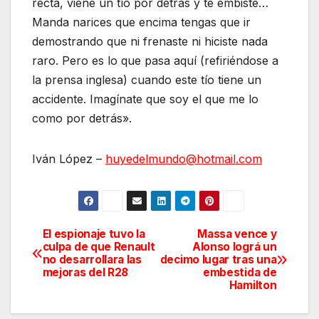
recta, viene un tío por detrás y te embiste
…
Manda narices que encima tengas que ir
demostrando que ni frenaste ni hiciste nada
raro. Pero
es lo que pasa aquí (refiriéndose a
la prensa inglesa) cuando este tío tiene un
accidente
. Imagínate que soy el que me lo
como por detrás».
Iván
López
–
huyedelmundo@hotmail.com
El espionaje tuvo la
Massa vence y
Navegación
culpa de que Renault
Alonso lográ un
no desarrollara las
decimo lugar tras una
de
mejoras del R28
embestida de
Hamilton
entradas