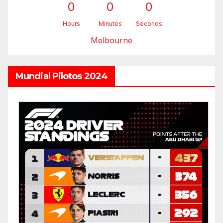
0
0
0
Hours
Minutes
Seconds
Melbourne
Mundial Pilotos 2024