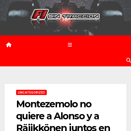
Saltar
al
contenido
UNCATEGORIZED
Montezemolo no
quiere a Alonso y a
Räiikkönen juntos en