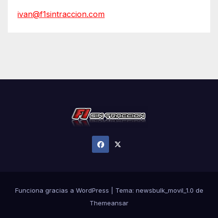
ivan@f1sintraccion.com
Funciona gracias a WordPress
|
Tema:
newsbulk_movil_1.0
de
Themeansar