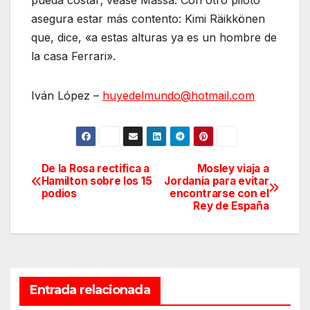
pueda costar; véase Massa. Con otro piloto
asegura estar más contento: Kimi Räikkönen
que, dice, «a estas alturas ya es un hombre de
la casa Ferrari».
Iván López –
huyedelmundo@hotmail.com
De la Rosa rectifica a
Mosley viaja a
Navegación
Hamilton sobre los 15
Jordania para evitar
podios
encontrarse con el
de
Rey de España
entradas
Entrada relacionada