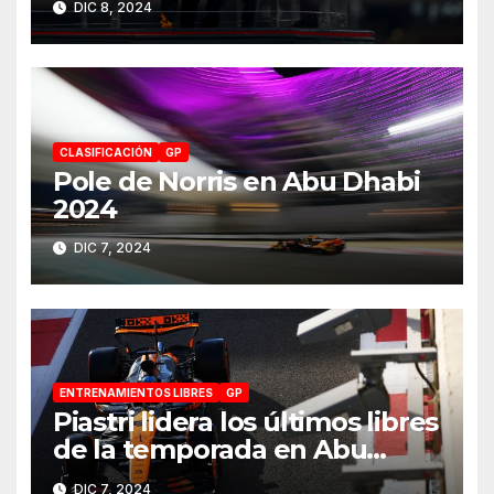
DIC 8, 2024
CLASIFICACIÓN
GP
Pole de Norris en Abu Dhabi
2024
DIC 7, 2024
ENTRENAMIENTOS LIBRES
GP
Piastri lidera los últimos libres
de la temporada en Abu
Dhabi 2024
DIC 7, 2024