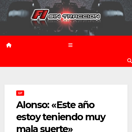
Saltar
al
contenido
GP
Alonso: «Este año
estoy teniendo muy
mala suerte»