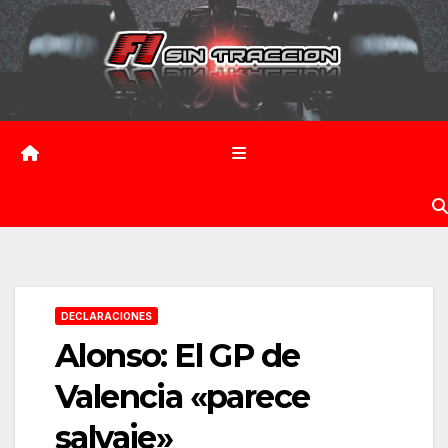
Saltar
al
contenido
DECLARACIONES
Alonso: El GP de
Valencia «parece
salvaje»