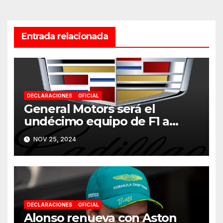
entradas
Entrada relacionada
DECLARACIONES
OFICIAL
General Motors será el
undécimo equipo de F1 a
partir de 2026
NOV 25, 2024
DECLARACIONES
OFICIAL
Alonso renueva con Aston