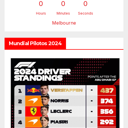
0
0
0
Hours
Minutes
Seconds
Melbourne
Mundial Pilotos 2024