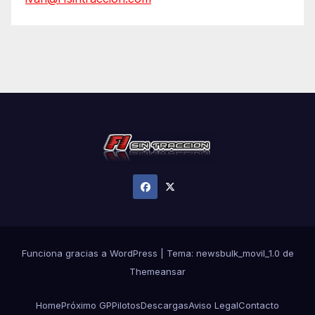
Funciona gracias a WordPress
|
Tema:
newsbulk_movil_1.0
de
Themeansar
Home
Próximo GP
Pilotos
Descargas
Aviso Legal
Contacto