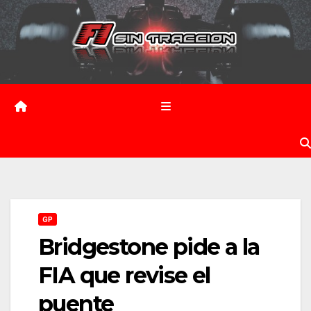
Saltar
al
contenido
GP
Bridgestone pide a la
FIA que revise el
puente