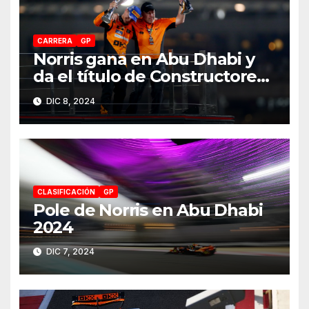
CARRERA
GP
Norris gana en Abu Dhabi y
da el título de Constructores
2024 a McLaren
DIC 8, 2024
CLASIFICACIÓN
GP
Pole de Norris en Abu Dhabi
2024
DIC 7, 2024