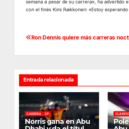
semana a pesar de su carrera», ha advertido el
con el finés Kimi Raikkonen: «Estoy esperand
Ron Dennis quiere más carreras noc
Navegación
de
entradas
Entrada relacionada
CARRERA
GP
CLASIFI
Norris gana en Abu
Pole
Dhabi y da el título
Abu 