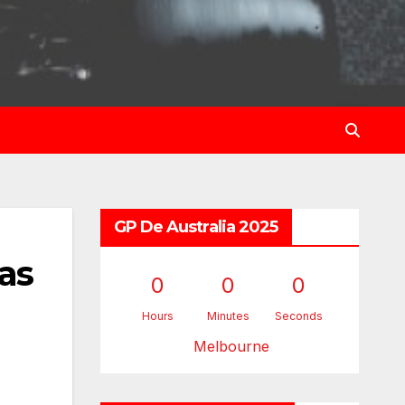
GP De Australia 2025
as
0
0
0
Hours
Minutes
Seconds
Melbourne