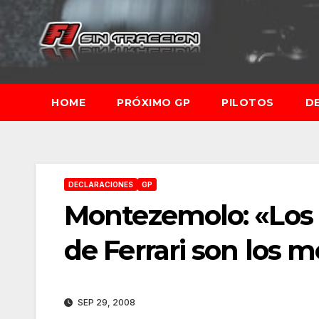
Saltar
al
contenido
HOME
PRÓXIMO GP
PILOTOS
D
DECLARACIONES
GP
Montezemolo: «Los
de Ferrari son los m
SEP 29, 2008