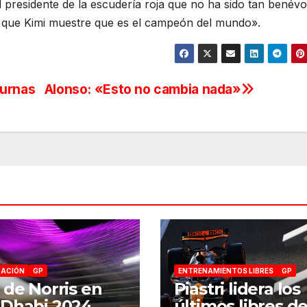
 presidente de la escudería roja que no ha sido tan benévo
o que Kimi muestre que es el campeón del mundo».
turnas
Alonso: «Esto no cambia nada»
CACIÓN
GP
ENTRENAMIENTOS LIBRES
GP
 de Norris en
Piastri lidera los
Dhabi 2024
últimos libres de