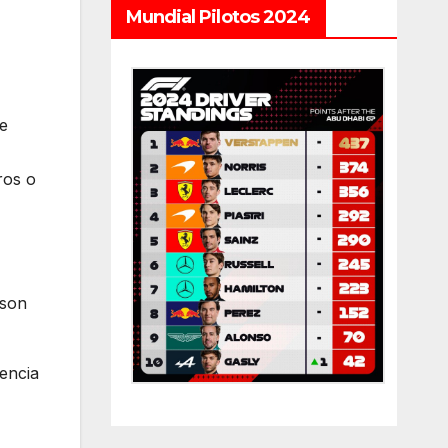
Mundial Pilotos 2024
te
ros o
 son
encia