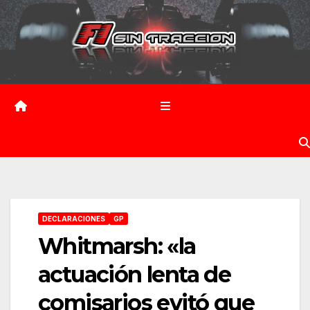
Saltar
al
contenido
DECLARACIONES
GP
Whitmarsh: «la
actuación lenta de
comisarios evitó que