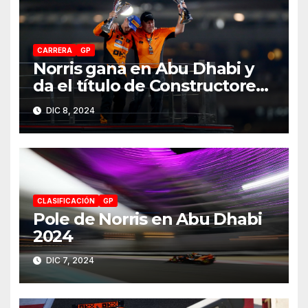
CARRERA
GP
Norris gana en Abu Dhabi y
da el título de Constructores
2024 a McLaren
DIC 8, 2024
CLASIFICACIÓN
GP
Pole de Norris en Abu Dhabi
2024
DIC 7, 2024