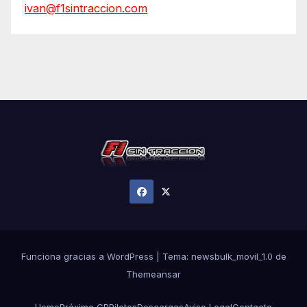
ivan@f1sintraccion.com
Funciona gracias a WordPress
|
Tema:
newsbulk_movil_1.0
de
Themeansar