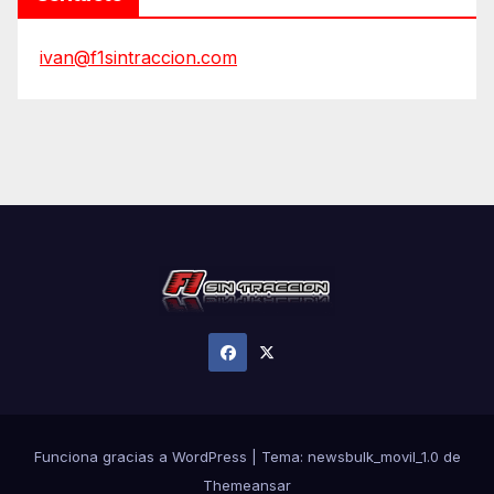
ivan@f1sintraccion.com
Funciona gracias a WordPress
|
Tema:
newsbulk_movil_1.0
de
Themeansar