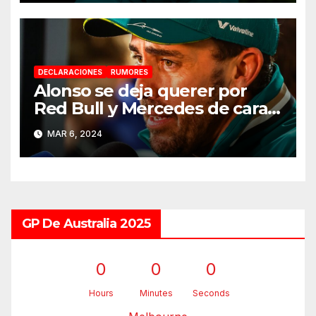
DECLARACIONES
RUMORES
Alonso se deja querer por
Red Bull y Mercedes de cara a
2025
MAR 6, 2024
GP De Australia 2025
0
0
0
Hours
Minutes
Seconds