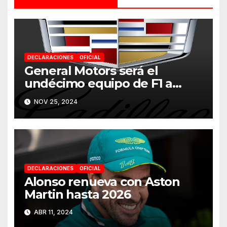
DECLARACIONES
OFICIAL
General Motors será el
undécimo equipo de F1 a
partir de 2026
NOV 25, 2024
DECLARACIONES
OFICIAL
Alonso renueva con Aston
Martin hasta 2026
ABR 11, 2024