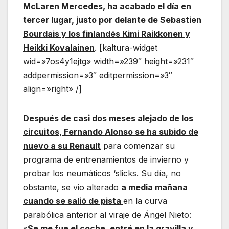
McLaren Mercedes, ha acabado el día en
tercer lugar, justo por delante de Sebastien
Bourdais y los finlandés Kimi Raikkonen y
Heikki Kovalainen
. [kaltura-widget
wid=»7os4y1ejtg» width=»239″ height=»231″
addpermission=»3″ editpermission=»3″
align=»right» /]
Después de casi dos meses alejado de los
circuitos, Fernando Alonso se ha subido de
nuevo a su Renault
para comenzar su
programa de entrenamientos de invierno y
probar los neumáticos ‘slicks. Su día, no
obstante, se vio alterado
a media mañana
cuando se salió de pista
en la curva
parabólica anterior al viraje de Ángel Nieto:
«
Se me fue el coche, entré en la gravilla y