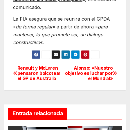
comunicado.
La FIA asegura que se reunirá con el GPDA
«
de forma regular
» a partir de ahora «
para
mantener, lo que promete ser, un diálogo
constructivo
«.
Renault y McLaren
Alonso: «Nuestro
Navegación
pensaron boicotear
objetivo es luchar por
el GP de Australia
el Mundial»
de
entradas
Entrada relacionada