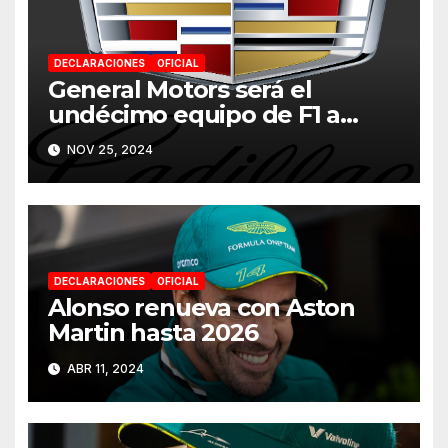
DECLARACIONES
OFICIAL
General Motors será el
undécimo equipo de F1 a
partir de 2026
NOV 25, 2024
DECLARACIONES
OFICIAL
Alonso renueva con Aston
Martin hasta 2026
ABR 11, 2024