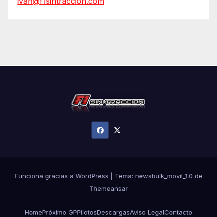
ivan@f1sintraccion.com
Funciona gracias a WordPress
|
Tema:
newsbulk_movil_1.0
de
Themeansar
Home
Próximo GP
Pilotos
Descargas
Aviso Legal
Contacto