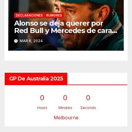
DECLARACIONES
RUMORES
Alonso se deja querer por
Red Bull y Mercedes de cara a
2025
MAR 6, 2024
GP De Australia 2025
0
0
0
Hours
Minutes
Seconds
Melbourne