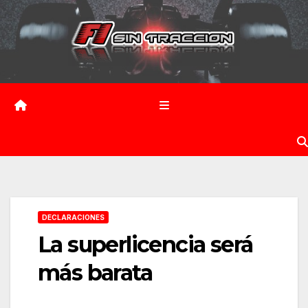
Saltar
al
contenido
DECLARACIONES
La superlicencia será
más barata