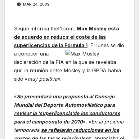
MAR 24, 2009
Según informa thef1.com,
Max Mosley está
de acuerdo en reducir el coste de las
superlicencias de la Fórmula 1
. El lunes se dio
a conocer una
declaración de la FIA en la que se revelaba
que la reunión entre Mosley y la GPDA había
sido «
muy positiva
«.
«
Se presentará una propuesta al Consejo
Mundial del Deporte Automovilístico para
revisar la ‘superlicencia’de los conductores
para el campeonato de 2010
«. «
En la próxima
temporada
se reflejarán reducciones en los
costes de las tasas principales
«, anunciaba el