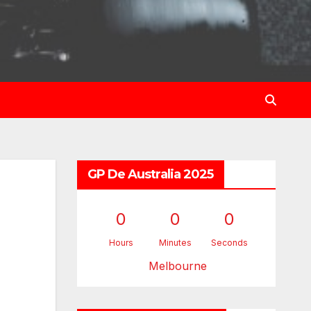
GP De Australia 2025
0
0
0
Hours
Minutes
Seconds
Melbourne