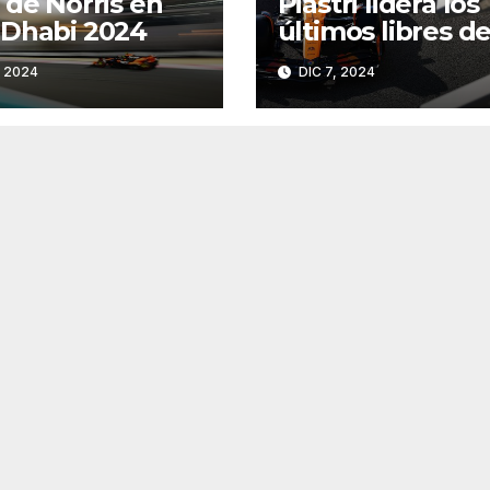
 de Norris en
Piastri lidera los
Dhabi 2024
últimos libres de
temporada en A
, 2024
DIC 7, 2024
Dhabi 2024