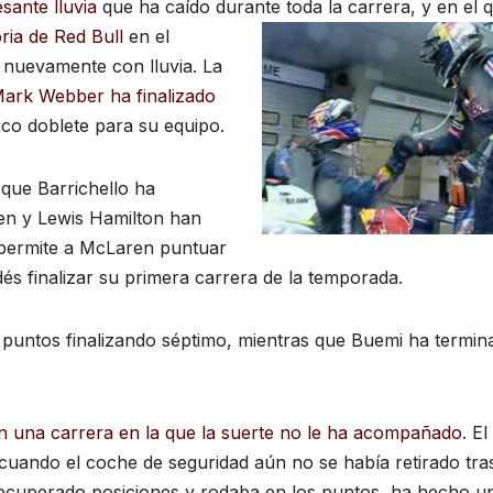
sante lluvia
que ha caído durante toda la carrera, y en el 
ria de Red Bull
en el
nuevamente con lluvia. La
ark Webber ha finalizado
rico doblete para su equipo.
 que Barrichello ha
nen y Lewis Hamilton han
le permite a McLaren puntuar
és finalizar su primera carrera de la temporada.
 puntos finalizando séptimo, mientras que Buemi ha termin
 una carrera en la que la suerte no le ha acompañado
. El
 cuando el coche de seguridad aún no se había retirado tra
a recuperado posiciones y rodaba en los puntos, ha hecho u