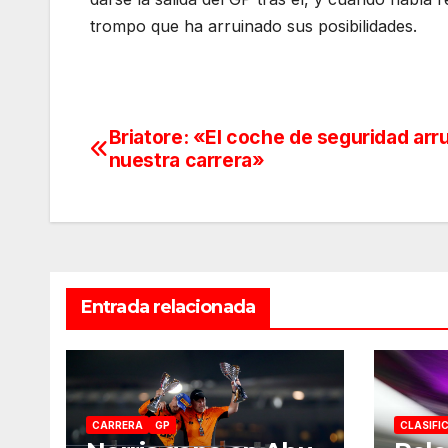
trompo que ha arruinado sus posibilidades.
Briatore: «El coche de seguridad arr
Navegación
nuestra carrera»
de
entradas
Entrada relacionada
CARRERA
GP
CLASIFI