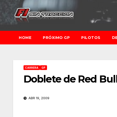
Saltar
al
contenido
HOME
PRÓXIMO GP
PILOTOS
D
CARRERA
GP
Doblete de Red Bull
ABR 19, 2009