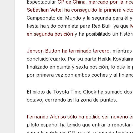
Espectacular
GP de China, marcado por la ince
Sebastian
Vettel ha conseguido la primera victo
Campeonato del Mundo y la segunda para él y 
fiesta ha sido completa para Red Bull, ya que
M
en segunda posición
y ha posibilitado un histó
Jenson Button ha terminado tercero
, mientras
concluido cuarto. Por su parte Heikki Kovalai
finalizado en quinta y sexta posición, lo que 
por primera vez con ambos coches y al finland
El piloto de Toyota Timo Glock ha sumado dos
octavo, cerrando así la zona de puntos.
Fernando Alonso sólo ha podido ser noveno en
piloto español ha tenido que entrar a repostar
darse la salida del GP tras él, y cuando habí