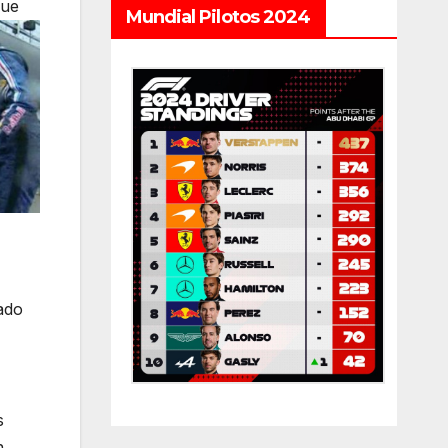
que
Mundial Pilotos 2024
ado
s
n