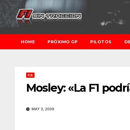
Saltar
al
contenido
HOME
PRÓXIMO GP
PILOTOS
D
FIA
Mosley: «La F1 podría
MAY 3, 2009