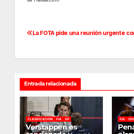
La FOTA pide una reunión urgente con
Navegación
de
entradas
Entrada relacionada
CLASIFICACIÓN
FIA
GP
FIA
OFI
Verstappen es
Pena