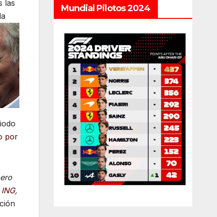
s las
Mundial Pilotos 2024
la
riodo
o por
pero
 ING,
ación