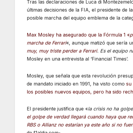
Tras las declaraciones de Luca di Montezemelo e
últimas decisiones de la FIA, el presidente de
posible marcha del equipo emblema de la categ
Max Mosley ha asegurado que la Fórmula 1 «
p
marcha de Ferrari
«, aunque matizó que sería u
muy, muy triste perder a Ferrari
. Es el equipo n
Mosley en una entrevista al ‘Financial Times’.
Mosley, que señala que esta revolución presup
de mandato iniciado en 1991, ha visto como
su 
los posibles nuevos equipos, pero ha sido rec
El presidente justifica que «
la crisis no ha gol
el golpe de verdad llegará cuando haya que re
RBS o Allianz no estarían ya este año si no fuer
de f1aldia.com-