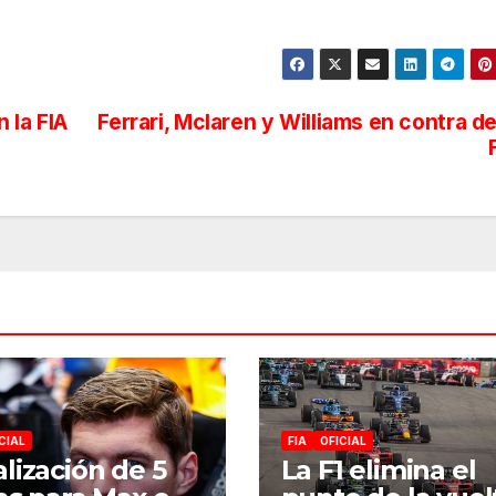
 la FIA
Ferrari, Mclaren y Williams en contra de
CIAL
FIA
OFICIAL
lización de 5
La F1 elimina el