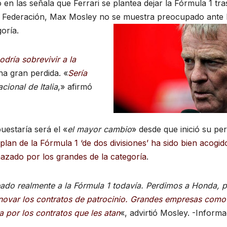
n las señala que Ferrari se plantea dejar la Fórmula 1 tra
 la Federación, Max Mosley no se muestra preocupado ante 
oría.
odría sobrevivir a la
na gran perdida. «
Sería
acional de Italia
,» afirmó
uestaría será el «
el mayor cambio
» desde que inició su pe
plan de la Fórmula 1 ‘de dos divisiones’ ha sido bien acogid
hazado por los grandes de la categoría
.
peado realmente a la Fórmula 1 todavía. Perdimos a Honda, 
novar los contratos de patrocinio. Grandes empresas como
a por los contratos que les atan
«, advirtió Mosley. -Inform