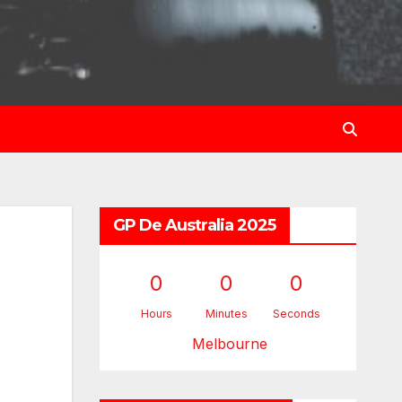
GP De Australia 2025
0
0
0
Hours
Minutes
Seconds
Melbourne