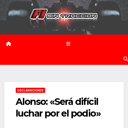
Saltar
al
contenido
DECLARACIONES
Alonso: «Será difícil
luchar por el podio»