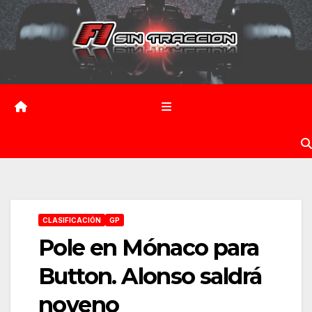
Saltar
al
contenido
CLASIFICACIÓN
GP
Pole en Mónaco para
Button. Alonso saldrá
noveno