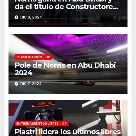
da el título de Constructores
2024 a McLaren
DIC 8, 2024
CLASIFICACIÓN
GP
Pole de Norris en Abu Dhabi
2024
DIC 7, 2024
ENTRENAMIENTOS LIBRES
GP
Piastri lidera los últimos libres