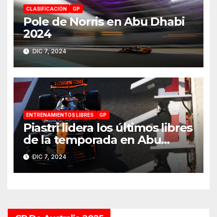
CLASIFICACIÓN
GP
Pole de Norris en Abu Dhabi
2024
DIC 7, 2024
ENTRENAMIENTOS LIBRES
GP
Piastri lidera los últimos libres
de la temporada en Abu
Dhabi 2024
DIC 7, 2024