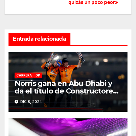
quizás un poco peor»
de
entradas
Entrada relacionada
CARRERA
GP
Norris gana en Abu Dhabi y
da el título de Constructores
2024 a McLaren
DIC 8, 2024