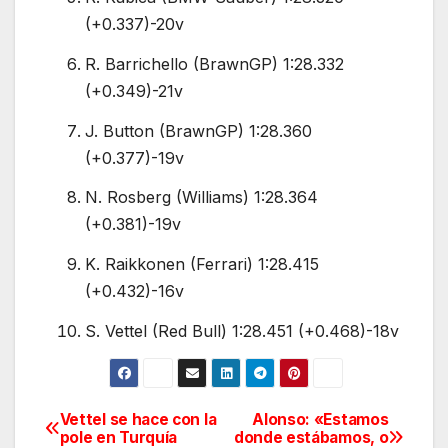
(+0.337)-20v
R. Barrichello (BrawnGP) 1:28.332
(+0.349)-21v
J. Button (BrawnGP) 1:28.360
(+0.377)-19v
N. Rosberg (Williams) 1:28.364
(+0.381)-19v
K. Raikkonen (Ferrari) 1:28.415
(+0.432)-16v
S. Vettel (Red Bull) 1:28.451 (+0.468)-18v
Vettel se hace con la
Alonso: «Estamos
Navegación
pole en Turquía
donde estábamos, o