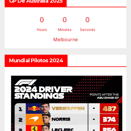
GP De Australia 2025
0
0
0
Hours
Minutes
Seconds
Melbourne
Mundial Pilotos 2024