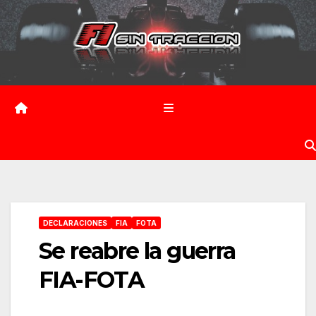
Saltar
al
contenido
DECLARACIONES
FIA
FOTA
Se reabre la guerra
FIA-FOTA