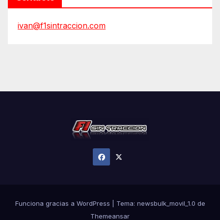
ivan@f1sintraccion.com
Funciona gracias a WordPress
|
Tema:
newsbulk_movil_1.0
de
Themeansar