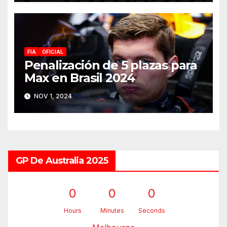
FIA
OFICIAL
Penalización de 5 plazas para
Max en Brasil 2024
NOV 1, 2024
GP De Australia 2025
0
0
0
Hours
Minutes
Seconds