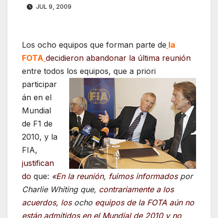
JUL 9, 2009
Los ocho equipos que forman parte de
la
FOTA
decidieron abandonar
la
última
reun
ión
entre todos los equipos, que a
priori
participar
án en el
Mundial
de F1 de
2010, y la
FIA,
justifican
do
que:
«
E
n la reunión, fuimos informados
por
Charlie Whiting que,
contrariamente a los
acuerdos, los
ocho
equipos de la FOTA aún no
están admitidos en el Mundial de 2010 y no