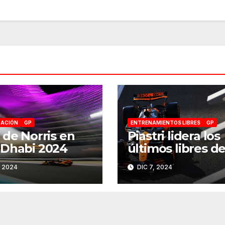
CACIÓN
GP
ENTRENAMIENTOS LIBRES
GP
 de Norris en
Piastri lidera los
Dhabi 2024
últimos libres de
temporada en A
, 2024
DIC 7, 2024
Dhabi 2024