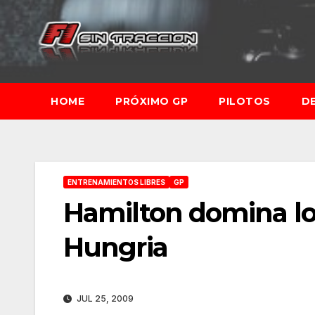
Saltar
al
contenido
HOME
PRÓXIMO GP
PILOTOS
D
ENTRENAMIENTOS LIBRES
GP
Hamilton domina los
Hungria
JUL 25, 2009