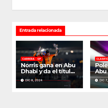
de
entradas
Entrada relacionada
CARRERA
GP
CLASIFI
Norris gana en Abu
Pole
Dhabi y da el título
Abu 
de Constructores
DIC 8, 2024
DIC 7
2024 a McLaren