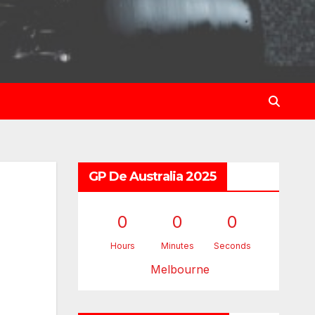
GP De Australia 2025
0
0
0
Hours
Minutes
Seconds
Melbourne