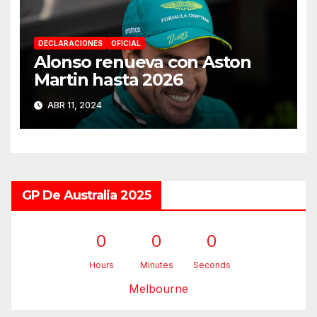
DECLARACIONES
OFICIAL
Alonso renueva con Aston
Martin hasta 2026
ABR 11, 2024
GP De Australia 2025
0
0
0
Hours
Minutes
Seconds
Melbourne