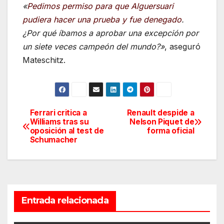
«
Pedimos permiso para que Alguersuari
pudiera hacer una prueba y fue denegad
o
.
¿Por qué íbamos a aprobar una excepción por
un siete veces campeón del mundo?»
, aseguró
Mateschitz.
Ferrari critica a
Renault despide a
Navegación
Williams tras su
Nelson Piquet de
oposición al test de
forma oficial
de
Schumacher
entradas
Entrada relacionada