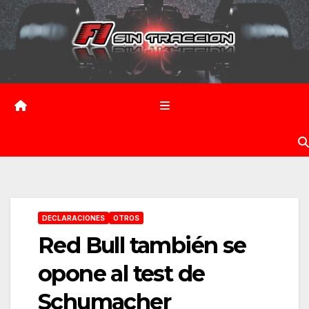
Saltar
al
contenido
DECLARACIONES
OTROS
Red Bull también se
opone al test de
Schumacher