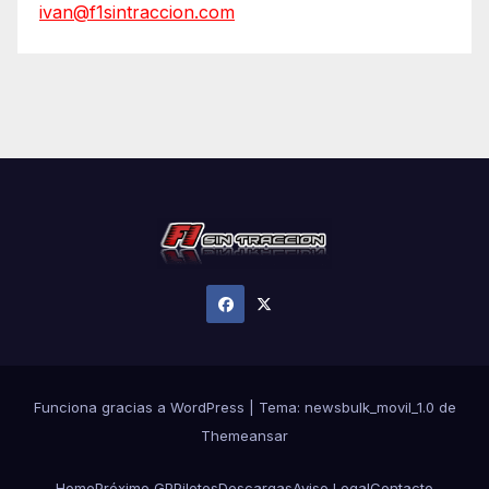
ivan@f1sintraccion.com
Funciona gracias a WordPress
|
Tema:
newsbulk_movil_1.0
de
Themeansar
Home
Próximo GP
Pilotos
Descargas
Aviso Legal
Contacto