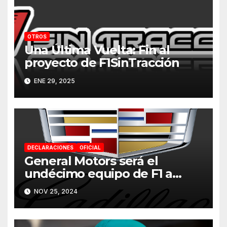
OTROS
Una Última Vuelta: Fin al
proyecto de F1SinTracción
ENE 29, 2025
DECLARACIONES
OFICIAL
General Motors será el
undécimo equipo de F1 a
partir de 2026
NOV 25, 2024